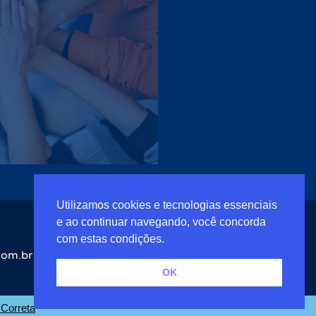
Utilizamos cookies e tecnologias essenciais
Conheça a nossa
Política de
e ao continuar navegando, você concorda
Privacidade
com estas condições.
com.br
OK
Publicar em nosso site
 Correta